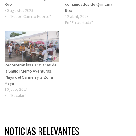
Roo
comunidades de Quintana
30 agosto, 2023
Roo
En "Felipe Carrillo Puerto"
12 abril, 2023
En "En portada"
Recorrerán las Caravanas de
la Salud Puerto Aventuras,
Playa del Carmen y la Zona
Maya
10 julio, 2024
En "Bacalar"
NOTICIAS RELEVANTES