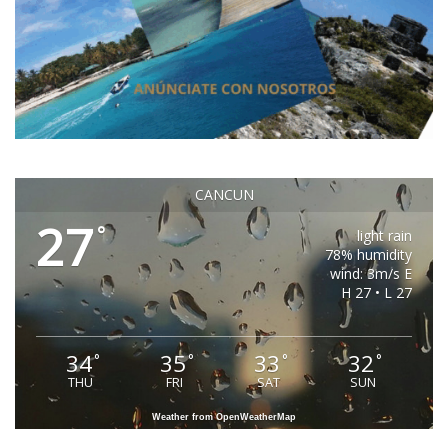
CANCUN
27
°
light rain
78% humidity
wind: 3m/s E
H 27 • L 27
34
35
33
32
°
°
°
°
THU
FRI
SAT
SUN
Weather from OpenWeatherMap