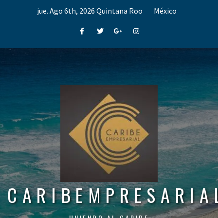
Skip
jue. Ago 6th, 2026
Quintana Roo
México
to
content
Facebook
Twitter
Google+
Instagram
CARIBEMPRESARIA
UNIENDO AL CARIBE