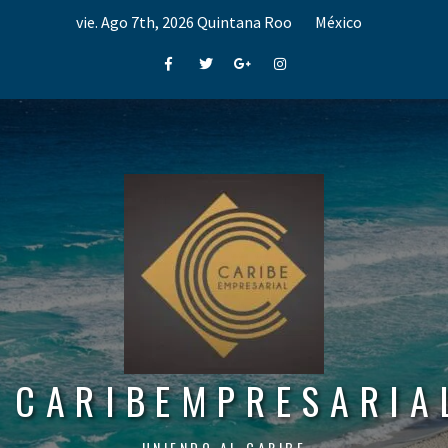
Skip
vie. Ago 7th, 2026
Quintana Roo
México
to
content
Facebook
Twitter
Google+
Instagram
CARIBEMPRESARIA
UNIENDO AL CARIBE