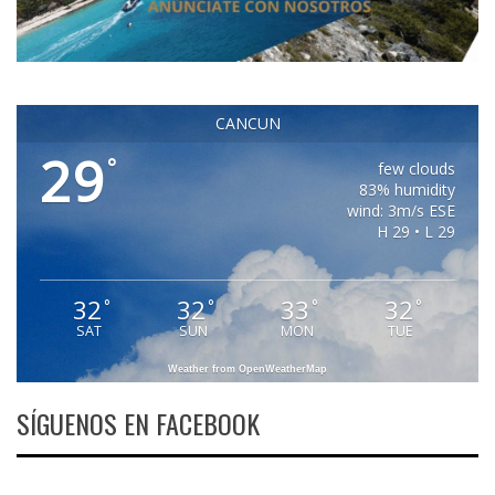
CANCUN
29
°
few clouds
83% humidity
wind: 3m/s ESE
H 29 • L 29
32
32
33
32
°
°
°
°
SAT
SUN
MON
TUE
Weather from OpenWeatherMap
SÍGUENOS EN FACEBOOK