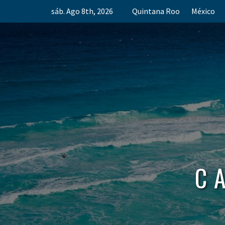
Skip
sáb. Ago 8th, 2026
Quintana Roo
México
to
content
C