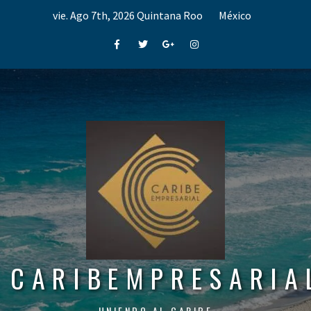
Skip
vie. Ago 7th, 2026
Quintana Roo
México
to
content
Facebook
Twitter
Google+
Instagram
CARIBEMPRESARIA
UNIENDO AL CARIBE