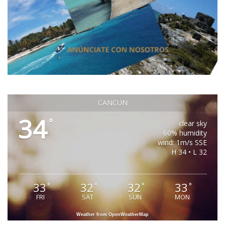
CANCUN
34
°
clear sky
60% humidity
wind: 1m/s SSE
H 34 • L 32
33
32
32
33
°
°
°
°
FRI
SAT
SUN
MON
Weather from OpenWeatherMap