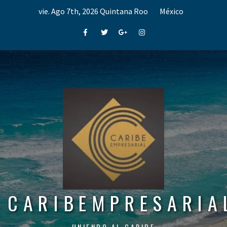
Skip
vie. Ago 7th, 2026
Quintana Roo
México
to
content
Facebook
Twitter
Google+
Instagram
CARIBEMPRESARIA
UNIENDO AL CARIBE