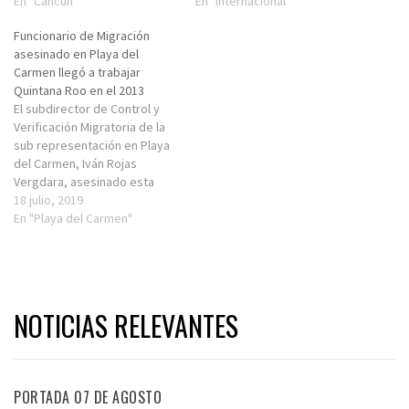
En "Cancún"
En "Internacional"
Funcionario de Migración
asesinado en Playa del
Carmen llegó a trabajar
Quintana Roo en el 2013
El subdirector de Control y
Verificación Migratoria de la
sub representación en Playa
del Carmen, Iván Rojas
Vergdara, asesinado esta
mañana en el
18 julio, 2019
estacionamiento público
En "Playa del Carmen"
llegó a trabajar a la entidad
desde el 2013, informó el
Instituto Nacional de
Migración (INM) En un
comunicado, la dependencia,
NOTICIAS RELEVANTES
refirió que el 1…
PORTADA 07 DE AGOSTO