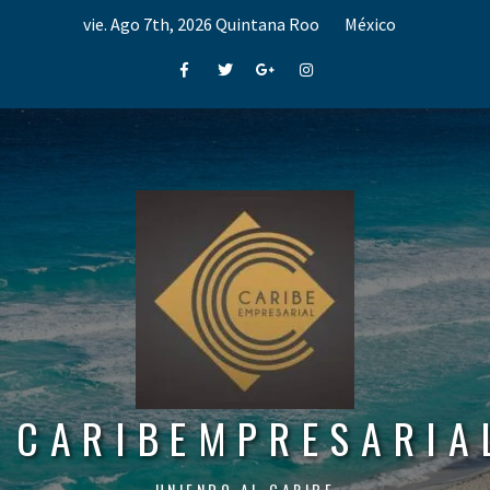
Skip
vie. Ago 7th, 2026
Quintana Roo
México
to
content
Facebook
Twitter
Google+
Instagram
CARIBEMPRESARIA
UNIENDO AL CARIBE