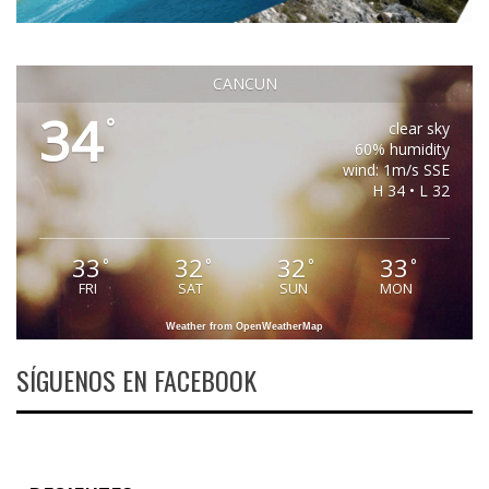
CANCUN
34
°
clear sky
60% humidity
wind: 1m/s SSE
H 34 • L 32
33
32
32
33
°
°
°
°
FRI
SAT
SUN
MON
Weather from OpenWeatherMap
SÍGUENOS EN FACEBOOK