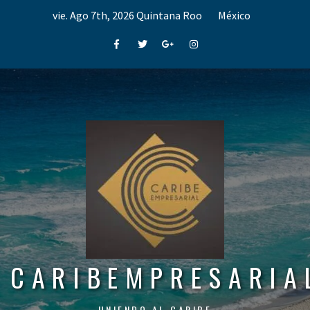
Skip
vie. Ago 7th, 2026
Quintana Roo
México
to
content
Facebook
Twitter
Google+
Instagram
CARIBEMPRESARIA
UNIENDO AL CARIBE