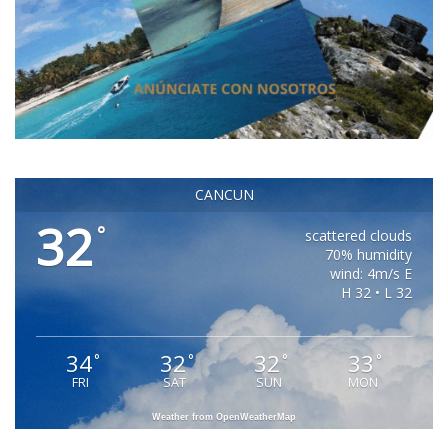
CANCUN
32
°
scattered clouds
70% humidity
wind: 4m/s E
H 32 • L 32
34
32
32
33
°
°
°
°
FRI
SAT
SUN
MON
Weather from OpenWeatherMap