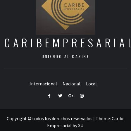
CARIBEMPRESARIA
UNIENDO AL CARIBE
Internacional
Nacional
Local
Facebook
Twitter
Google+
Instagram
Copyright © todos los derechos reservados
|
Theme:
Caribe
Empresarial
by
XU
.