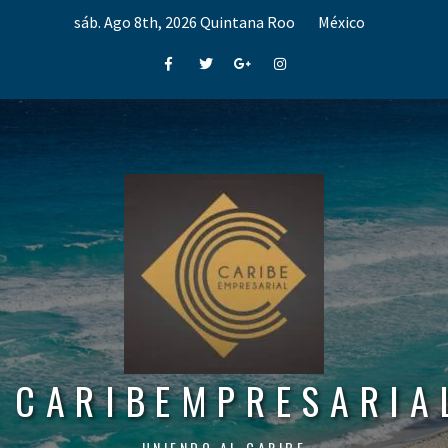
Skip
sáb. Ago 8th, 2026
Quintana Roo
México
to
content
Facebook
Twitter
Google+
Instagram
CARIBEMPRESARIA
UNIENDO AL CARIBE