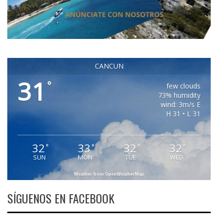
CANCUN
31
°
few clouds
73% humidity
wind: 3m/s E
H 31 • L 31
32
33
32
32
°
°
°
°
SUN
MON
TUE
WED
Weather from OpenWeatherMap
SÍGUENOS EN FACEBOOK