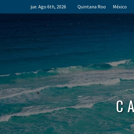
Skip
jue. Ago 6th, 2026
Quintana Roo
México
to
content
C