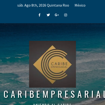
Skip
sáb. Ago 8th, 2026
Quintana Roo
México
to
content
Facebook
Twitter
Google+
Instagram
CARIBEMPRESARIA
UNIENDO AL CARIBE