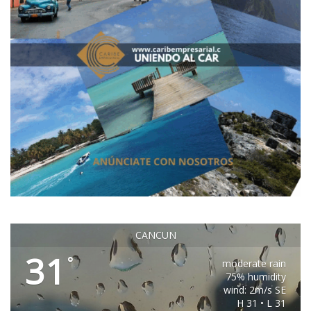
CANCUN
31
°
moderate rain
75% humidity
wind: 2m/s SE
H 31 • L 31