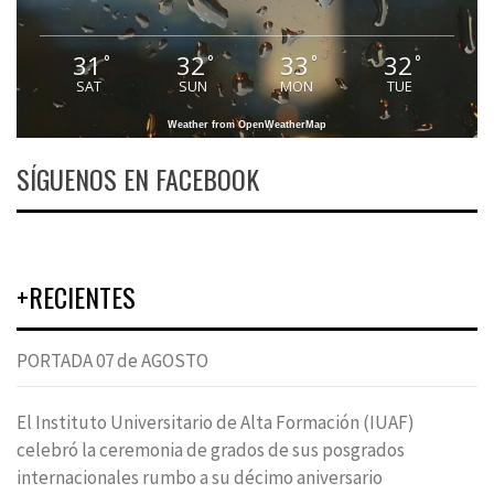
31
32
33
32
°
°
°
°
SAT
SUN
MON
TUE
Weather from OpenWeatherMap
SÍGUENOS EN FACEBOOK
+RECIENTES
PORTADA 07 de AGOSTO
El Instituto Universitario de Alta Formación (IUAF)
celebró la ceremonia de grados de sus posgrados
internacionales rumbo a su décimo aniversario