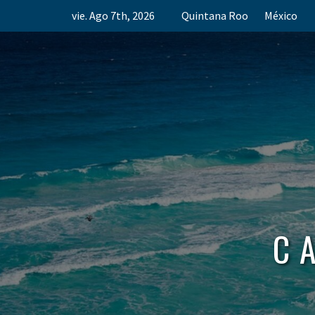
Skip
vie. Ago 7th, 2026
Quintana Roo
México
to
content
C