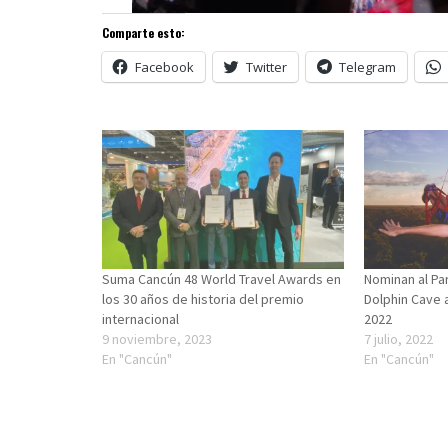
Comparte esto:
Facebook
Twitter
Telegram
Suma Cancún 48 World Travel Awards en
Nominan al Pa
los 30 años de historia del premio
Dolphin Cave 
internacional
2022
9 noviembre, 2023
7 julio, 2022
En "Cancún"
En "Cancún"