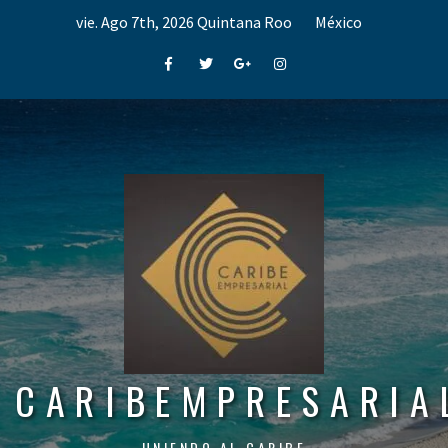
Skip
vie. Ago 7th, 2026
Quintana Roo
México
to
content
Facebook
Twitter
Google+
Instagram
CARIBEMPRESARIA
UNIENDO AL CARIBE