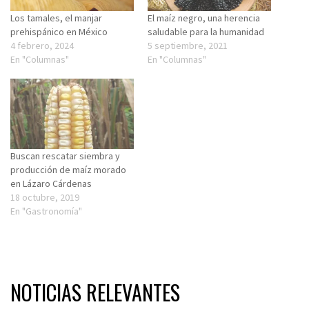
Los tamales, el manjar
El maíz negro, una herencia
prehispánico en México
saludable para la humanidad
4 febrero, 2024
5 septiembre, 2021
En "Columnas"
En "Columnas"
Buscan rescatar siembra y
producción de maíz morado
en Lázaro Cárdenas
18 octubre, 2019
En "Gastronomía"
NOTICIAS RELEVANTES