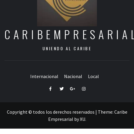
CARIBEMPRESARIA
UNIENDO AL CARIBE
Internacional
Nacional
Local
Facebook
Twitter
Google+
Instagram
Copyright © todos los derechos reservados
|
Theme:
Caribe
Empresarial
by
XU
.