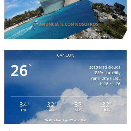
CANCUN
26
°
scattered clouds
83% humidity
wind: 2m/s ENE
H 26 • L 26
34
32
32
32
°
°
°
°
FRI
SAT
SUN
MON
Weather from OpenWeatherMap