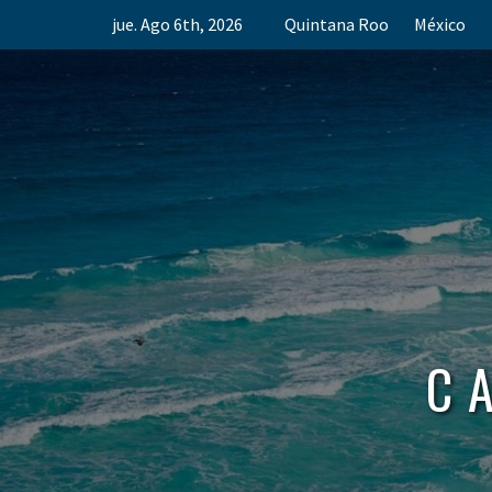
Skip
jue. Ago 6th, 2026
Quintana Roo
México
to
content
C