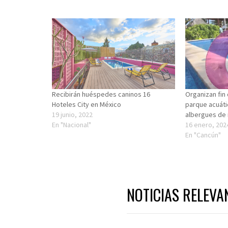
Recibirán huéspedes caninos 16
Organizan fin
Hoteles City en México
parque acuáti
19 junio, 2022
albergues de
En "Nacional"
16 enero, 202
En "Cancún"
NOTICIAS RELEVA