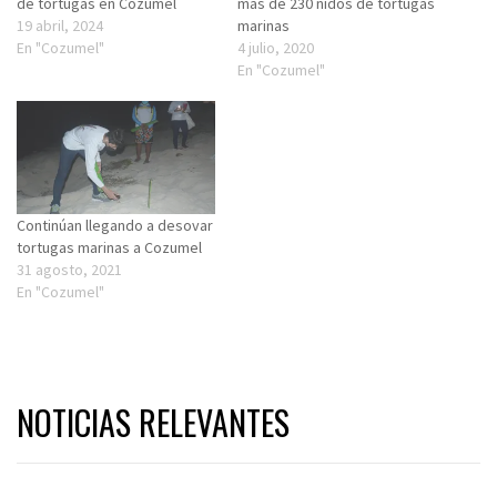
de tortugas en Cozumel
más de 230 nidos de tortugas
19 abril, 2024
marinas
En "Cozumel"
4 julio, 2020
En "Cozumel"
Continúan llegando a desovar
tortugas marinas a Cozumel
31 agosto, 2021
En "Cozumel"
NOTICIAS RELEVANTES