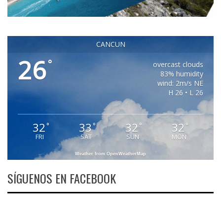
CANCUN
26
°
overcast clouds
83% humidity
wind: 2m/s NE
H 26 • L 26
32
33
32
32
°
°
°
°
FRI
SAT
SUN
MON
Weather from OpenWeatherMap
SÍGUENOS EN FACEBOOK