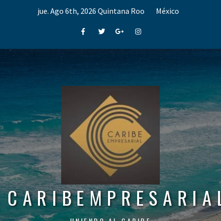
Skip
jue. Ago 6th, 2026
Quintana Roo
México
to
content
Facebook
Twitter
Google+
Instagram
CARIBEMPRESARIA
UNIENDO AL CARIBE