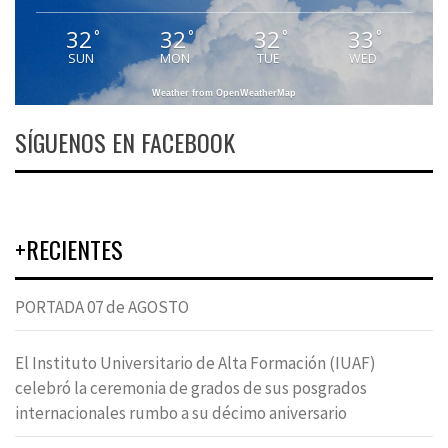
32
32
32
33
°
°
°
°
SUN
MON
TUE
WED
Weather from OpenWeatherMap
SÍGUENOS EN FACEBOOK
+RECIENTES
PORTADA 07 de AGOSTO
El Instituto Universitario de Alta Formación (IUAF)
celebró la ceremonia de grados de sus posgrados
internacionales rumbo a su décimo aniversario