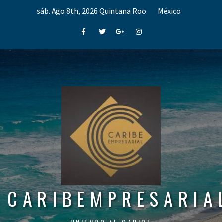
Skip
sáb. Ago 8th, 2026
Quintana Roo
México
to
content
Facebook
Twitter
Google+
Instagram
CARIBEMPRESARIA
UNIENDO AL CARIBE