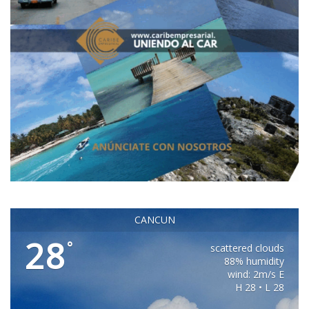
CANCUN
28
°
scattered clouds
88% humidity
wind: 2m/s E
H 28 • L 28