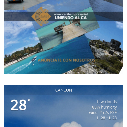
CANCUN
28
°
few clouds
88% humidity
wind: 2m/s ESE
H 28 • L 28