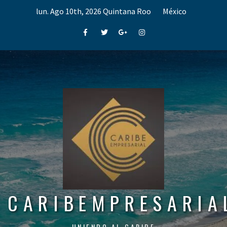
Skip
lun. Ago 10th, 2026
Quintana Roo
México
to
content
Facebook
Twitter
Google+
Instagram
CARIBEMPRESARIA
UNIENDO AL CARIBE