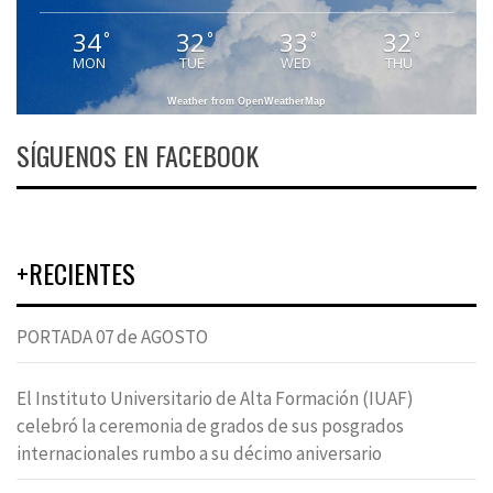
34
32
33
32
°
°
°
°
MON
TUE
WED
THU
Weather from OpenWeatherMap
SÍGUENOS EN FACEBOOK
+RECIENTES
PORTADA 07 de AGOSTO
El Instituto Universitario de Alta Formación (IUAF)
celebró la ceremonia de grados de sus posgrados
internacionales rumbo a su décimo aniversario