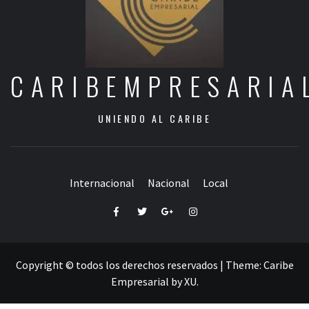
CARIBEMPRESARIA
UNIENDO AL CARIBE
Internacional
Nacional
Local
Facebook
Twitter
Google+
Instagram
Copyright © todos los derechos reservados
|
Theme:
Caribe
Empresarial
by
XU
.