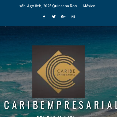
Skip
sáb. Ago 8th, 2026
Quintana Roo
México
to
content
Facebook
Twitter
Google+
Instagram
CARIBEMPRESARIA
UNIENDO AL CARIBE