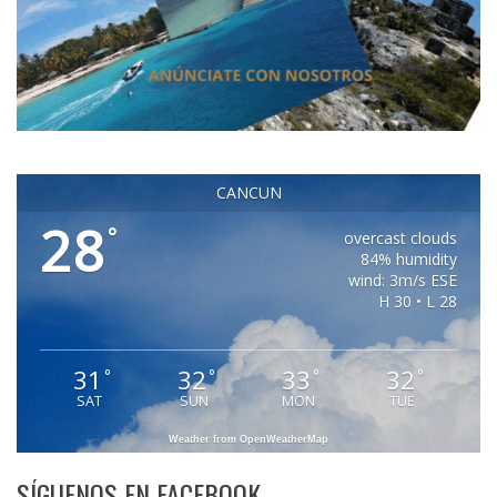
CANCUN
28
°
overcast clouds
84% humidity
wind: 3m/s ESE
H 30 • L 28
31
32
33
32
°
°
°
°
SAT
SUN
MON
TUE
Weather from OpenWeatherMap
SÍGUENOS EN FACEBOOK