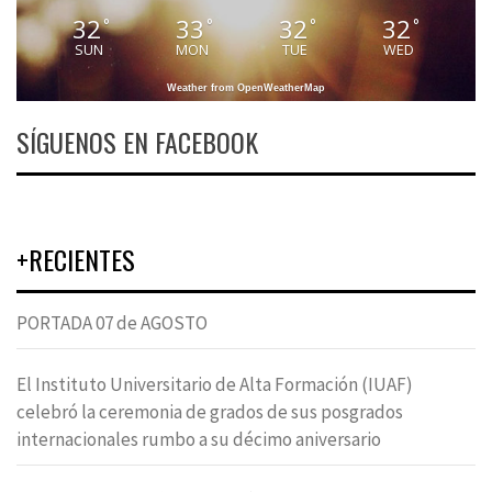
32
33
32
32
°
°
°
°
SUN
MON
TUE
WED
Weather from OpenWeatherMap
SÍGUENOS EN FACEBOOK
+RECIENTES
PORTADA 07 de AGOSTO
El Instituto Universitario de Alta Formación (IUAF)
celebró la ceremonia de grados de sus posgrados
internacionales rumbo a su décimo aniversario