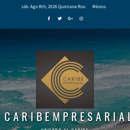
Skip
sáb. Ago 8th, 2026
Quintana Roo
México
to
content
Facebook
Twitter
Google+
Instagram
CARIBEMPRESARIA
UNIENDO AL CARIBE