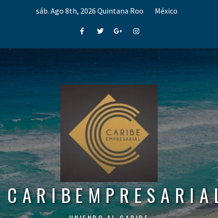
Skip
sáb. Ago 8th, 2026
Quintana Roo
México
to
content
Facebook
Twitter
Google+
Instagram
CARIBEMPRESARIA
UNIENDO AL CARIBE