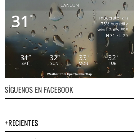
CANCUN
31
°
moderate rain
75% humidity
wind: 2m/s ESE
H 31 • L 29
31
32
33
32
°
°
°
°
SAT
SUN
MON
TUE
Weather from OpenWeatherMap
SÍGUENOS EN FACEBOOK
+RECIENTES