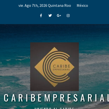
Skip
vie. Ago 7th, 2026
Quintana Roo
México
to
content
Facebook
Twitter
Google+
Instagram
CARIBEMPRESARIA
UNIENDO AL CARIBE