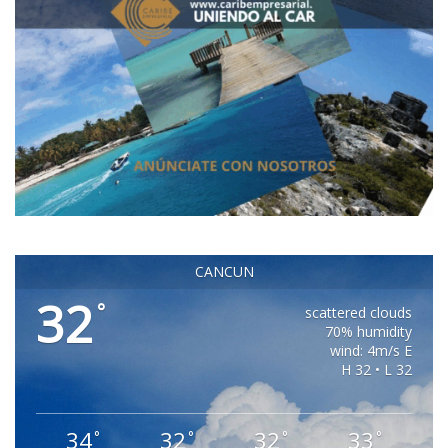
CANCUN
32
°
scattered clouds
70% humidity
wind: 4m/s E
H 32 • L 32
34
32
32
33
°
°
°
°