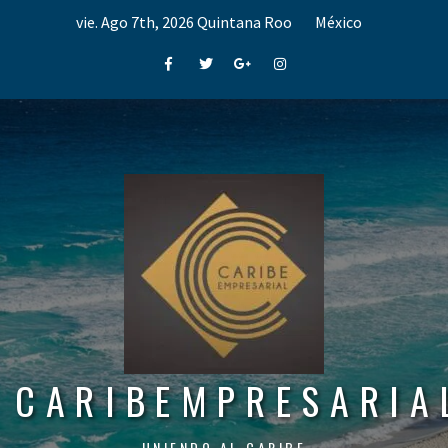
Skip
vie. Ago 7th, 2026
Quintana Roo
México
to
content
Facebook
Twitter
Google+
Instagram
CARIBEMPRESARIA
UNIENDO AL CARIBE