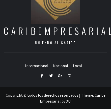
CARIBEMPRESARIA
UNIENDO AL CARIBE
Internacional
Nacional
Local
Facebook
Twitter
Google+
Instagram
Copyright © todos los derechos reservados
|
Theme:
Caribe
Empresarial
by
XU
.