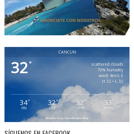
CANCUN
32
°
scattered clouds
70% humidity
wind: 4m/s E
H 32 • L 32
34
32
32
33
°
°
°
°
FRI
SAT
SUN
MON
Weather from OpenWeatherMap
SÍGUENOS EN FACEBOOK