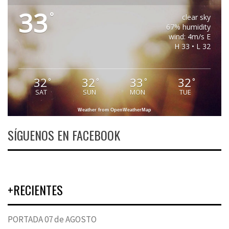
33
°
clear sky
67% humidity
wind: 4m/s E
H 33 • L 32
32
32
33
32
°
°
°
°
SAT
SUN
MON
TUE
Weather from OpenWeatherMap
SÍGUENOS EN FACEBOOK
+RECIENTES
PORTADA 07 de AGOSTO