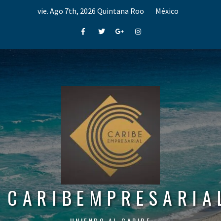
Skip
vie. Ago 7th, 2026
Quintana Roo
México
to
content
Facebook
Twitter
Google+
Instagram
CARIBEMPRESARIA
UNIENDO AL CARIBE