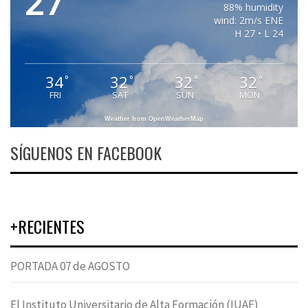
27
88% humidity
wind: 2m/s ENE
H 27 • L 24
34
32
32
32
°
°
°
°
FRI
SAT
SUN
MON
Weather from OpenWeatherMap
SÍGUENOS EN FACEBOOK
+RECIENTES
PORTADA 07 de AGOSTO
El Instituto Universitario de Alta Formación (IUAF)