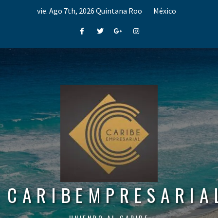
Skip
vie. Ago 7th, 2026
Quintana Roo
México
to
content
Facebook
Twitter
Google+
Instagram
CARIBEMPRESARIA
UNIENDO AL CARIBE