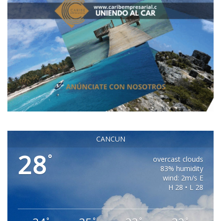
CANCUN
28
°
overcast clouds
83% humidity
wind: 2m/s E
H 28 • L 28
°
°
°
°