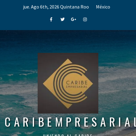
Skip
jue. Ago 6th, 2026
Quintana Roo
México
to
content
Facebook
Twitter
Google+
Instagram
CARIBEMPRESARIA
UNIENDO AL CARIBE