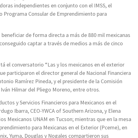
oras independientes en conjunto con el IMSS, el
toso Programa Consular de Emprendimiento para
ó beneficiar de forma directa a más de 880 mil mexicanas
a conseguido captar a través de medios a más de cinco
tá el conversatorio “Las y los mexicanos en el exterior
ue participaron el director general de Nacional Financiera
ntonio Ramírez Pineda, y el presidente de la Comisión
 Iván Hilmar del Pliego Moreno, entre otros.
ductos y Servicios Financieros para Mexicanos en el
erdugo Ibarra, CEO-YWCA of Southern Arizona, y Elena
udios Mexicanos UNAM en Tucson; mientras que en la mesa
rendimiento para Mexicanas en el Exterior (Pceme), en
enix, Yuma, Douglas y Nogales compartieron sus