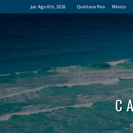
Skip
jue. Ago 6th, 2026
Quintana Roo
México
to
content
C