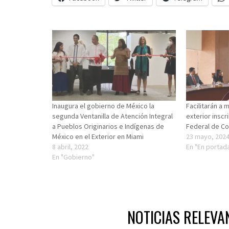
Inaugura el gobierno de México la
Facilitarán a 
segunda Ventanilla de Atención Integral
exterior inscr
a Pueblos Originarios e Indígenas de
Federal de Co
México en el Exterior en Miami
23 mayo, 202
8 abril, 2022
En "En portad
En "Gobierno"
NOTICIAS RELEVA