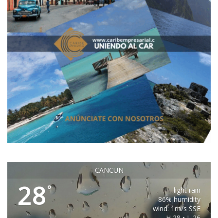
CANCUN
28
°
light rain
86% humidity
wind: 1m/s SSE
H 28 • L 26