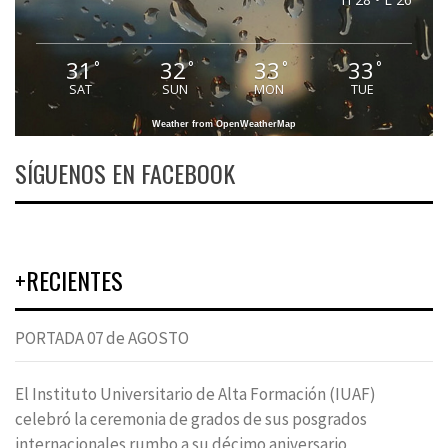
31
32
33
33
°
°
°
°
SAT
SUN
MON
TUE
Weather from OpenWeatherMap
SÍGUENOS EN FACEBOOK
+RECIENTES
PORTADA 07 de AGOSTO
El Instituto Universitario de Alta Formación (IUAF)
celebró la ceremonia de grados de sus posgrados
internacionales rumbo a su décimo aniversario