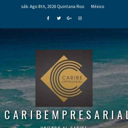
Skip
sáb. Ago 8th, 2026
Quintana Roo
México
to
content
Facebook
Twitter
Google+
Instagram
CARIBEMPRESARIA
UNIENDO AL CARIBE