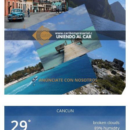
CANCUN
29
°
broken clouds
89% humidity