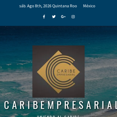
Skip
sáb. Ago 8th, 2026
Quintana Roo
México
to
content
Facebook
Twitter
Google+
Instagram
CARIBEMPRESARIA
UNIENDO AL CARIBE