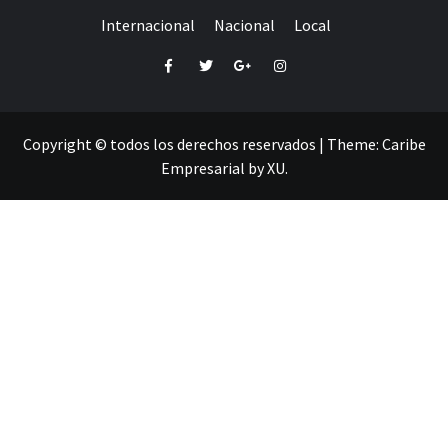
Internacional
Nacional
Local
Facebook
Twitter
Google+
Instagram
Copyright © todos los derechos reservados
|
Theme:
Caribe
Empresarial
by
XU
.