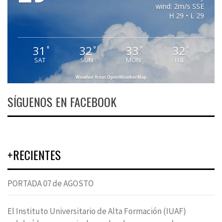
wind: 2m/s SSE
H 29 • L 29
31
32
33
32
°
°
°
°
SAT
SUN
MON
TUE
Weather from OpenWeatherMap
SÍGUENOS EN FACEBOOK
+RECIENTES
PORTADA 07 de AGOSTO
El Instituto Universitario de Alta Formación (IUAF)