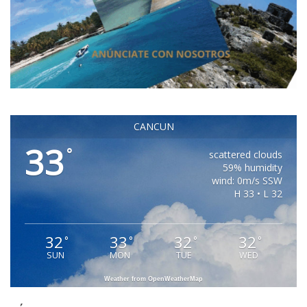
CANCUN
33
°
scattered clouds
59% humidity
wind: 0m/s SSW
H 33 • L 32
32
33
32
32
°
°
°
°
SUN
MON
TUE
WED
Weather from OpenWeatherMap