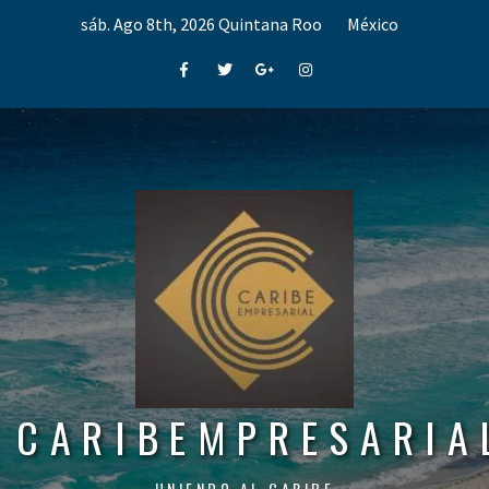
Skip
sáb. Ago 8th, 2026
Quintana Roo
México
to
content
Facebook
Twitter
Google+
Instagram
CARIBEMPRESARIA
UNIENDO AL CARIBE