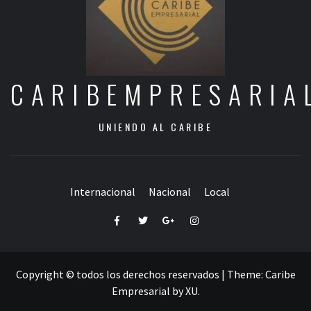
CARIBEMPRESARIA
UNIENDO AL CARIBE
Internacional
Nacional
Local
Facebook
Twitter
Google+
Instagram
Copyright © todos los derechos reservados
|
Theme:
Caribe
Empresarial
by
XU
.