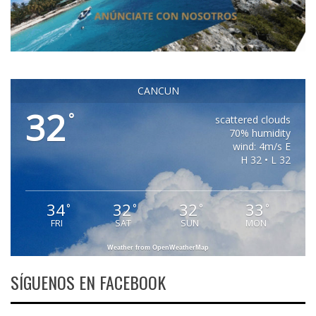
CANCUN
32
°
scattered clouds
70% humidity
wind: 4m/s E
H 32 • L 32
34
32
32
33
°
°
°
°
FRI
SAT
SUN
MON
Weather from OpenWeatherMap
SÍGUENOS EN FACEBOOK