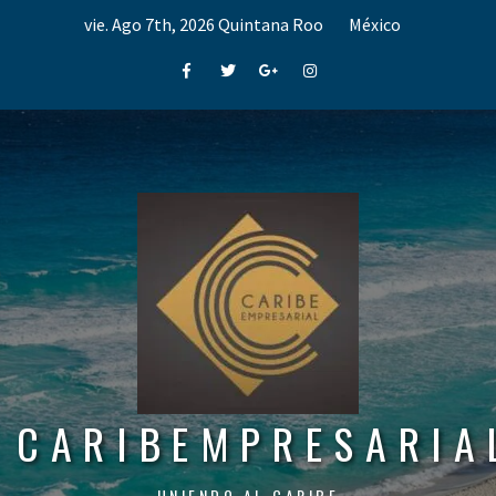
Skip
vie. Ago 7th, 2026
Quintana Roo
México
to
content
Facebook
Twitter
Google+
Instagram
CARIBEMPRESARIA
UNIENDO AL CARIBE