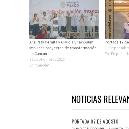
Ana Paty Peralta y Claudia Sheinbaum
Portada 17 d
impulsan proyectos de transformación
17 septiembr
en Cancún
En "En portad
22 septiembre, 2025
En "Cancún"
NOTICIAS RELEVA
PORTADA 07 DE AGOSTO
BY
CARIBE EMPRESARIAL
7 AGOSTO, 2