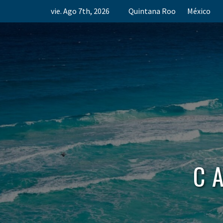
Skip
vie. Ago 7th, 2026
Quintana Roo
México
to
content
C