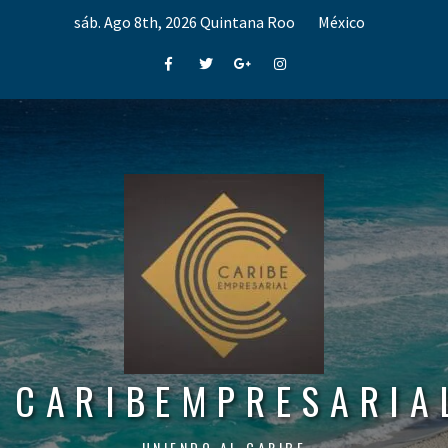
Skip
sáb. Ago 8th, 2026
Quintana Roo
México
to
content
Facebook
Twitter
Google+
Instagram
CARIBEMPRESARIA
UNIENDO AL CARIBE