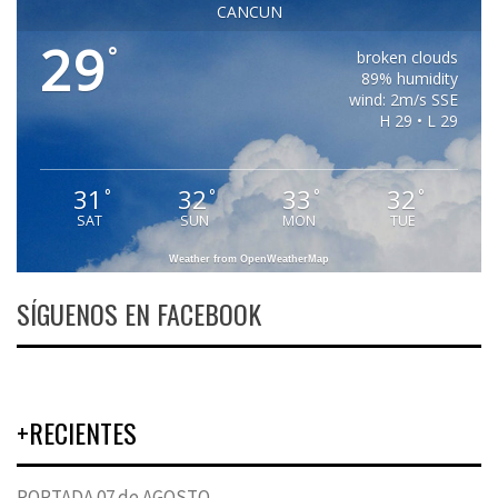
CANCUN
29
°
broken clouds
89% humidity
wind: 2m/s SSE
H 29 • L 29
31
32
33
32
°
°
°
°
SAT
SUN
MON
TUE
Weather from OpenWeatherMap
SÍGUENOS EN FACEBOOK
+RECIENTES
PORTADA 07 de AGOSTO