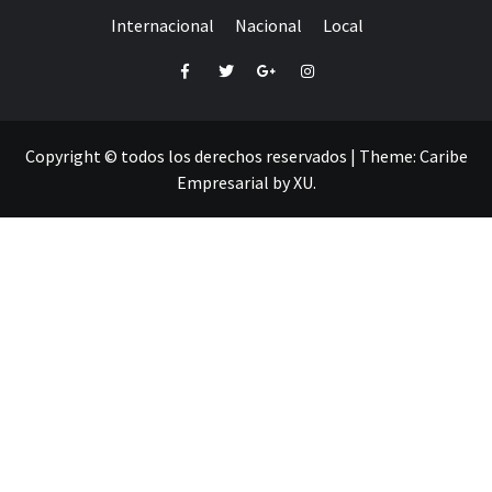
Internacional
Nacional
Local
Facebook
Twitter
Google+
Instagram
Copyright © todos los derechos reservados
|
Theme:
Caribe
Empresarial
by
XU
.