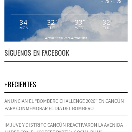
H 28 • L 28
34
32
33
32
°
°
°
°
MON
TUE
WED
THU
Weather from OpenWeatherMap
SÍGUENOS EN FACEBOOK
+RECIENTES
ANUNCIAN EL “BOMBERO CHALLENGE 2026” EN CANCÚN
PARA CONMEMORAR EL DÍA DEL BOMBERO
IMJUVE Y DISTRITO CANCÚN REACTIVARON LA AVENIDA