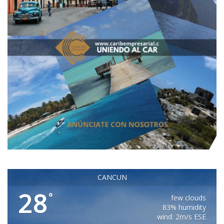
CANCUN
28
°
few clouds
83% humidity
wind: 2m/s ESE