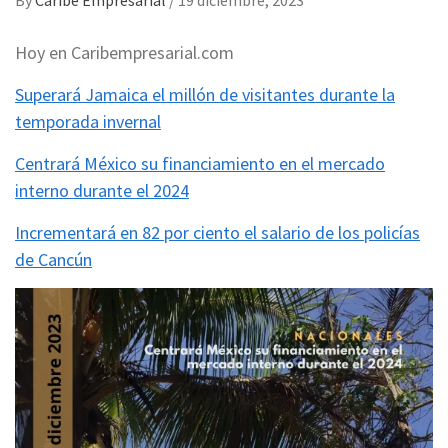
By
Caribe Empresarial
/
19 diciembre, 2023
Hoy en Caribempresarial.com
Superará Jamaica el millón de visitantes durante la
temporada invernal
Centrará México su financiamiento en el mercado
interno durante el 2024
Incrementará en 82 por ciento el salario de los policías
de Cancún