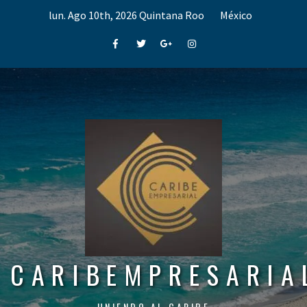
Skip
lun. Ago 10th, 2026
Quintana Roo
México
to
content
Facebook
Twitter
Google+
Instagram
CARIBEMPRESARIA
UNIENDO AL CARIBE