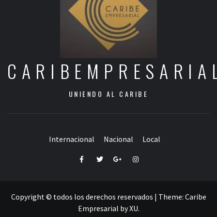
CARIBEMPRESARIA
UNIENDO AL CARIBE
Internacional
Nacional
Local
Facebook
Twitter
Google+
Instagram
Copyright © todos los derechos reservados
|
Theme:
Caribe
Empresarial
by
XU
.