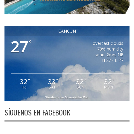
CANCUN
27
°
overcast clouds
78% humidity
wind: 2m/s NE
H 27 • L 27
32
33
32
32
°
°
°
°
FRI
SAT
SUN
MON
Weather from OpenWeatherMap
SÍGUENOS EN FACEBOOK