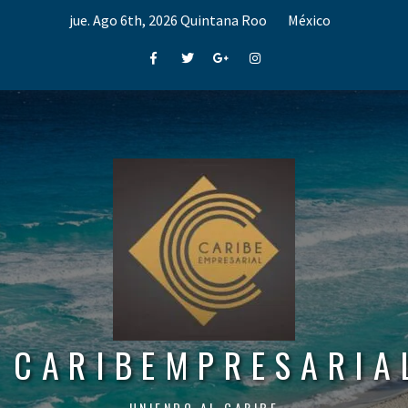
Skip
jue. Ago 6th, 2026
Quintana Roo
México
to
content
Facebook
Twitter
Google+
Instagram
CARIBEMPRESARIA
UNIENDO AL CARIBE