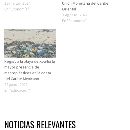
19 marzo, 2024
Unión Monetaria del Caribe
En "Economía"
Oriental
3 agosto, 2022
En "Economía"
Registra la playa de Xpu-ha la
mayor presencia de
macroplásticos en la costa
del Caribe Mexicano
22 junio, 2022
En "Educacion"
NOTICIAS RELEVANTES