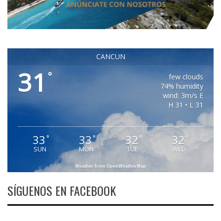
CANCUN
31
°
few clouds
74% humidity
wind: 3m/s E
H 31 • L 31
33
33
32
32
°
°
°
°
SUN
MON
TUE
WED
Weather from OpenWeatherMap
SÍGUENOS EN FACEBOOK