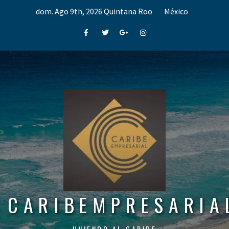
Skip
dom. Ago 9th, 2026
Quintana Roo
México
to
content
Facebook
Twitter
Google+
Instagram
CARIBEMPRESARIA
UNIENDO AL CARIBE