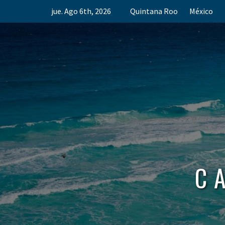
Skip
jue. Ago 6th, 2026
Quintana Roo
México
to
content
C