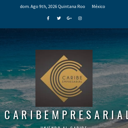
Skip
dom. Ago 9th, 2026
Quintana Roo
México
to
content
Facebook
Twitter
Google+
Instagram
CARIBEMPRESARIA
UNIENDO AL CARIBE