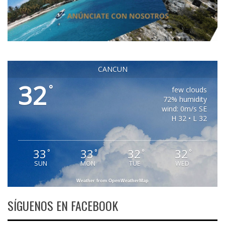
CANCUN
32
°
few clouds
72% humidity
wind: 0m/s SE
H 32 • L 32
33
33
32
32
°
°
°
°
SUN
MON
TUE
WED
Weather from OpenWeatherMap
SÍGUENOS EN FACEBOOK