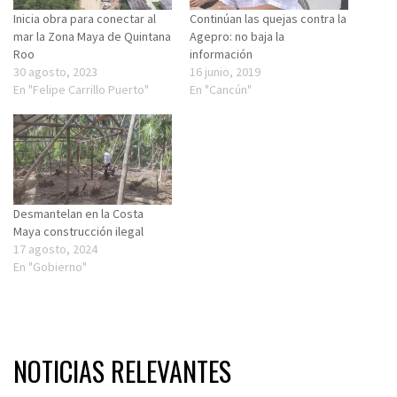
Inicia obra para conectar al
Continúan las quejas contra la
mar la Zona Maya de Quintana
Agepro: no baja la
Roo
información
30 agosto, 2023
16 junio, 2019
En "Felipe Carrillo Puerto"
En "Cancún"
Desmantelan en la Costa
Maya construcción ilegal
17 agosto, 2024
En "Gobierno"
NOTICIAS RELEVANTES