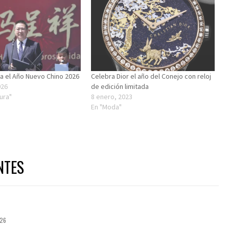
a el Año Nuevo Chino 2026
Celebra Dior el año del Conejo con reloj
026
de edición limitada
tura"
8 enero, 2023
En "Moda"
NTES
026