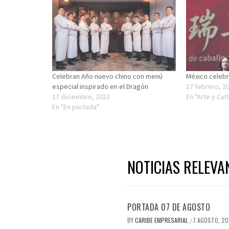
Celebran Año nuevo chino con menú
México celebr
especial inspirado en el Dragón
17 febrero, 2
17 diciembre, 2023
En "Arte y Cul
En "En portada"
NOTICIAS RELEVA
PORTADA 07 DE AGOSTO
BY
CARIBE EMPRESARIAL
7 AGOSTO, 2
/