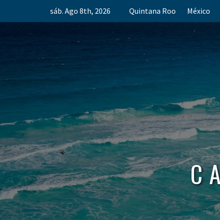
Skip
sáb. Ago 8th, 2026
Quintana Roo
México
to
content
C