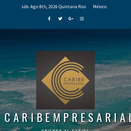
Skip
sáb. Ago 8th, 2026
Quintana Roo
México
to
content
Facebook
Twitter
Google+
Instagram
CARIBEMPRESARIA
UNIENDO AL CARIBE