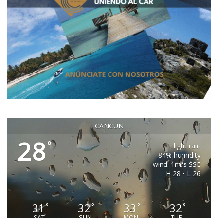
CANCUN
28
°
light rain
84% humidity
wind: 1m/s SSE
H 28 • L 26
31
32
33
32
°
°
°
°
SAT
SUN
MON
TUE