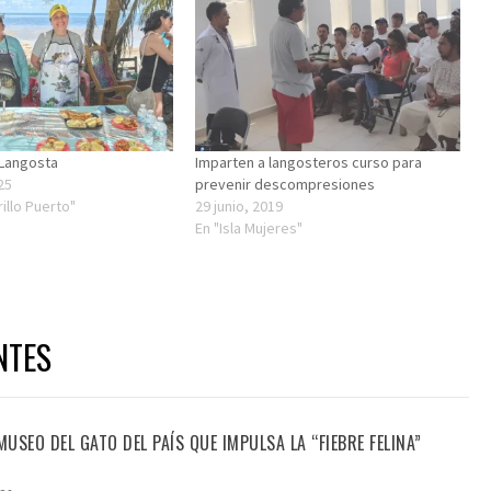
 Langosta
Imparten a langosteros curso para
25
prevenir descompresiones
rillo Puerto"
29 junio, 2019
En "Isla Mujeres"
NTES
USEO DEL GATO DEL PAÍS QUE IMPULSA LA “FIEBRE FELINA”