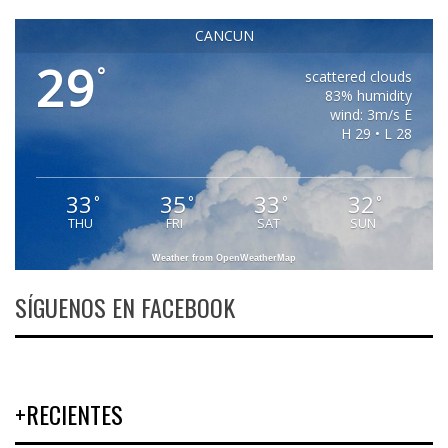
CANCUN
29
°
scattered clouds
83% humidity
wind: 3m/s E
H 29 • L 28
33
35
33
32
°
°
°
°
THU
FRI
SAT
SUN
Weather from OpenWeatherMap
SÍGUENOS EN FACEBOOK
+RECIENTES