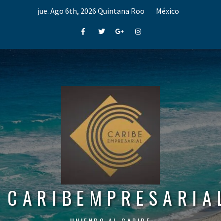
Skip
jue. Ago 6th, 2026
Quintana Roo
México
to
content
Facebook
Twitter
Google+
Instagram
CARIBEMPRESARIA
UNIENDO AL CARIBE