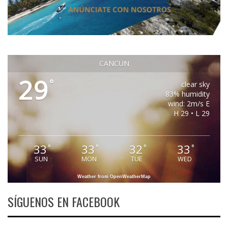
CANCUN
29
°
clear sky
83% humidity
wind: 2m/s E
H 29 • L 29
33
33
32
33
°
°
°
°
SUN
MON
TUE
WED
Weather from OpenWeatherMap
SÍGUENOS EN FACEBOOK