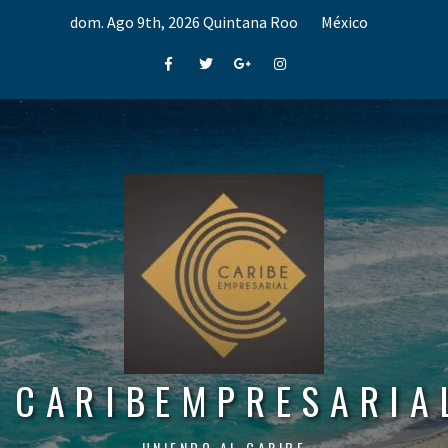
Skip
dom. Ago 9th, 2026
Quintana Roo
México
to
content
Facebook
Twitter
Google+
Instagram
CARIBEMPRESARIA
UNIENDO AL CARIBE