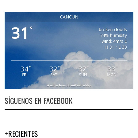
CANCUN
31
°
broken clouds
74% humidity
wind: 4m/s E
H 31 • L 30
34
32
32
33
°
°
°
°
FRI
SAT
SUN
MON
Weather from OpenWeatherMap
SÍGUENOS EN FACEBOOK
+RECIENTES