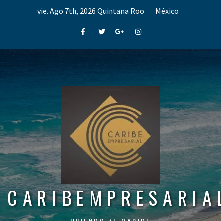
Skip
vie. Ago 7th, 2026
Quintana Roo
México
to
content
Facebook
Twitter
Google+
Instagram
CARIBEMPRESARIA
UNIENDO AL CARIBE