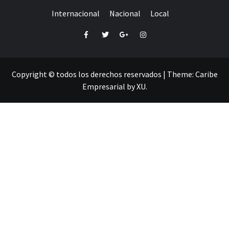
Internacional
Nacional
Local
Facebook
Twitter
Google+
Instagram
Copyright © todos los derechos reservados
|
Theme:
Caribe
Empresarial
by
XU
.