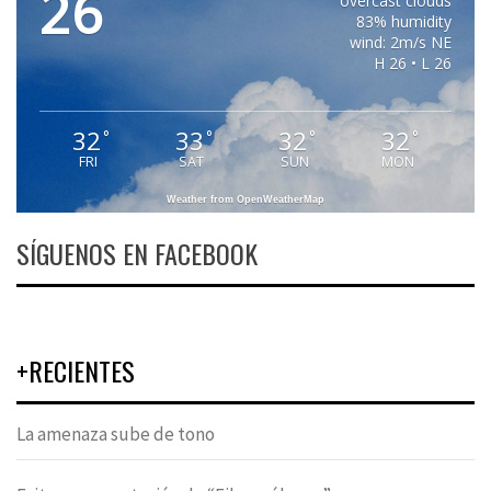
26
overcast clouds
83% humidity
wind: 2m/s NE
H 26 • L 26
32
33
32
32
°
°
°
°
FRI
SAT
SUN
MON
Weather from OpenWeatherMap
SÍGUENOS EN FACEBOOK
+RECIENTES
La amenaza sube de tono