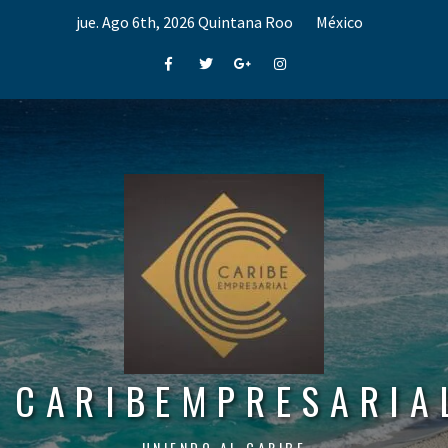
Skip
jue. Ago 6th, 2026
Quintana Roo
México
to
content
Facebook
Twitter
Google+
Instagram
CARIBEMPRESARIA
UNIENDO AL CARIBE