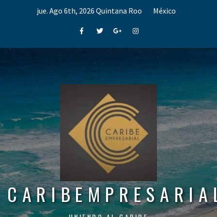
Skip
jue. Ago 6th, 2026
Quintana Roo
México
to
content
Facebook
Twitter
Google+
Instagram
CARIBEMPRESARIA
UNIENDO AL CARIBE