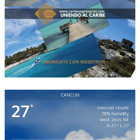
CANCUN
27
°
overcast clouds
78% humidity
wind: 2m/s NE
H 27 • L 27