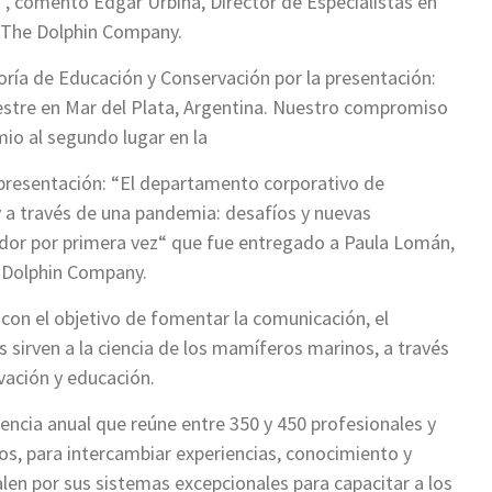
e“, comentó Edgar Urbina, Director de Especialistas en
 The Dolphin Company.
oría de Educación y Conservación por la presentación:
vestre en Mar del Plata, Argentina. Nuestro compromiso
mio al segundo lugar en la
 presentación: “El departamento corporativo de
a través de una pandemia: desafíos y nuevas
dor por primera vez“ que fue entregado a Paula Lomán,
 Dolphin Company.
 con el objetivo de fomentar la comunicación, el
 sirven a la ciencia de los mamíferos marinos, a través
rvación y educación.
ncia anual que reúne entre 350 y 450 profesionales y
s, para intercambiar experiencias, conocimiento y
len por sus sistemas excepcionales para capacitar a los