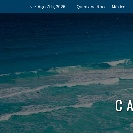
Skip
vie. Ago 7th, 2026
Quintana Roo
México
to
content
C