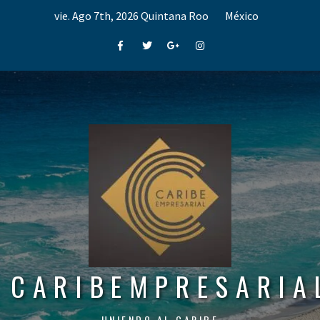
Skip
vie. Ago 7th, 2026
Quintana Roo
México
to
content
Facebook
Twitter
Google+
Instagram
CARIBEMPRESARIA
UNIENDO AL CARIBE