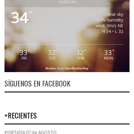
CANCUN
34
°
clear sky
63% humidity
wind: 0m/s NE
H 34 • L 32
33
32
32
33
°
°
°
°
FRI
SAT
SUN
MON
Weather from OpenWeatherMap
SÍGUENOS EN FACEBOOK
+RECIENTES
PORTADA 07 de AGOSTO