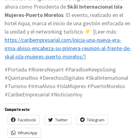
ahora como Presidenta de
Skål Internacional Isla
Mujeres-Puerto Morelos
. El evento, realizado en el
hotel Aqua, marca el inicio de una gestión enfocada en
la unidad y el networking turístico.
[Leer más:
https://caribempresarial.com/inicia-una-nueva-era-
irma-alviso-encabeza-su-primera-reunion-al-frente-de-
skal-isla-mujeres-puerto-morelos/
]
#Portada #RivieraNayarit #ParadiseKeepsGoing
#QuintanaRoo #DerechosDigitales #SkalInternational
#Turismo #IrmaAlviso #IslaMujeres #PuertoMorelos
#CaribeEmpresarial #NoticiasHoy
Comparte esto:
Facebook
Twitter
Telegram
WhatsApp