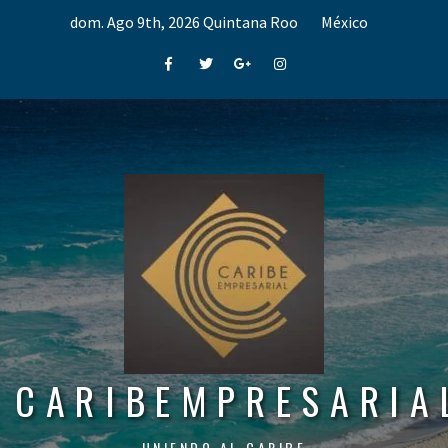
Skip
dom. Ago 9th, 2026
Quintana Roo
México
to
content
Facebook
Twitter
Google+
Instagram
CARIBEMPRESARIA
UNIENDO AL CARIBE