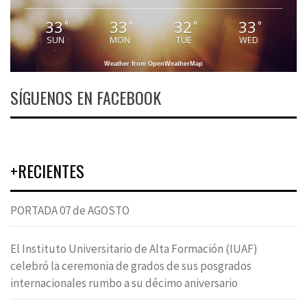
33
33
32
33
°
°
°
°
SUN
MON
TUE
WED
Weather from OpenWeatherMap
SÍGUENOS EN FACEBOOK
+RECIENTES
PORTADA 07 de AGOSTO
El Instituto Universitario de Alta Formación (IUAF)
celebró la ceremonia de grados de sus posgrados
internacionales rumbo a su décimo aniversario