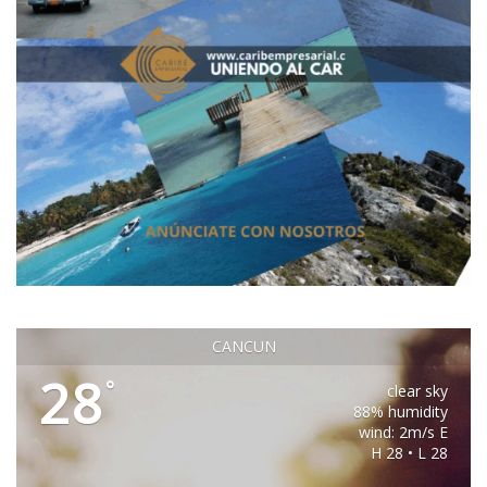
CANCUN
28
°
clear sky
88% humidity
wind: 2m/s E
H 28 • L 28