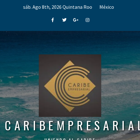
Skip
sáb. Ago 8th, 2026
Quintana Roo
México
to
content
Facebook
Twitter
Google+
Instagram
CARIBEMPRESARIA
UNIENDO AL CARIBE