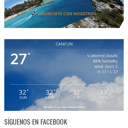
CANCUN
27
°
scattered clouds
88% humidity
wind: 2m/s E
H 27 • L 27
32
32
32
33
°
°
°
°
SUN
MON
TUE
WED
Weather from OpenWeatherMap
SÍGUENOS EN FACEBOOK