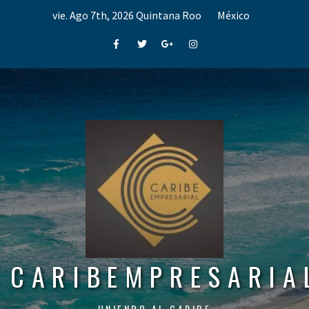
Skip
vie. Ago 7th, 2026
Quintana Roo
México
to
content
Facebook
Twitter
Google+
Instagram
CARIBEMPRESARIA
UNIENDO AL CARIBE