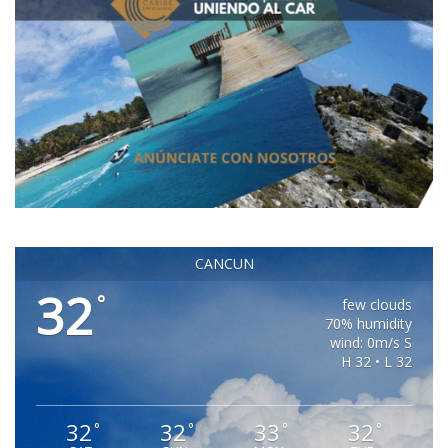
CANCUN
32
°
few clouds
70% humidity
wind: 0m/s S
H 32 • L 32
32
32
33
32
°
°
°
°